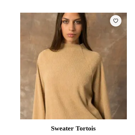
Sweater Tortois