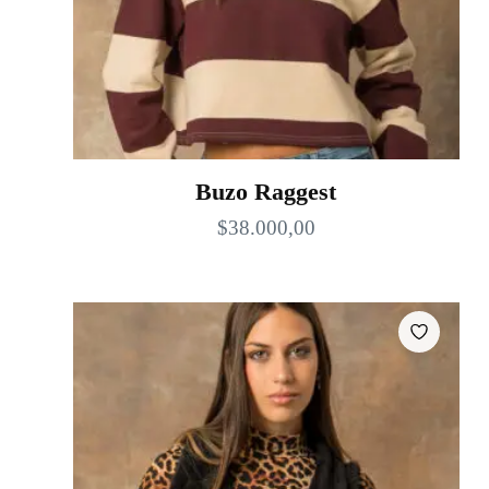
Buzo Raggest
$
38.000,00