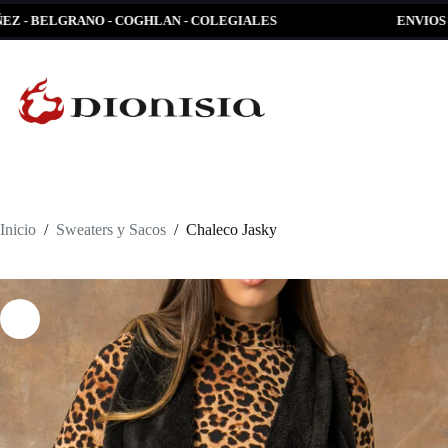
Saltar
 BELGRANO - COGHLAN - COLEGIALES
ENVIOS EXPRES
al
contenido
Inicio
/
Sweaters y Sacos
/
Chaleco Jasky