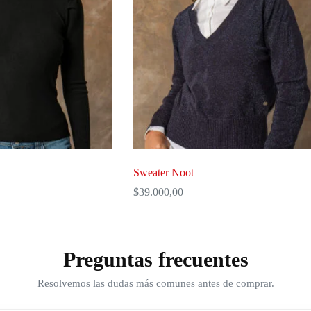
Sweater Noot
$
39.000,00
Este
producto
tiene
múltiples
Preguntas frecuentes
variantes.
Las
Resolvemos las dudas más comunes antes de comprar.
opciones
se
pueden