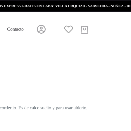
ESS GRATIS EN CABA: VILLA URQUIZA - SAAVEDRA - NUÑEZ - BELGRA
Contacto
Carro
de
compra
orderito. Es de calce suelto y para usar abierto,