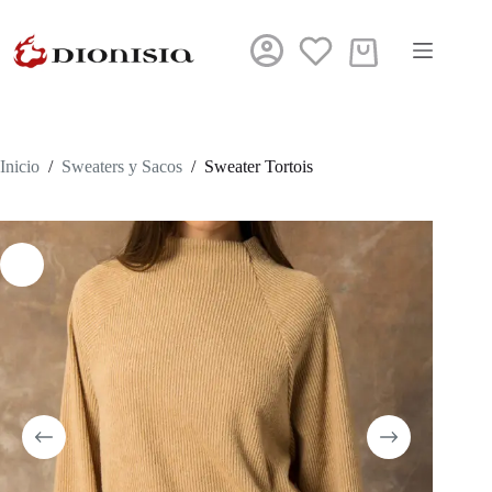
Saltar
al
contenido
Carro
de
compra
Inicio
/
Sweaters y Sacos
/
Sweater Tortois