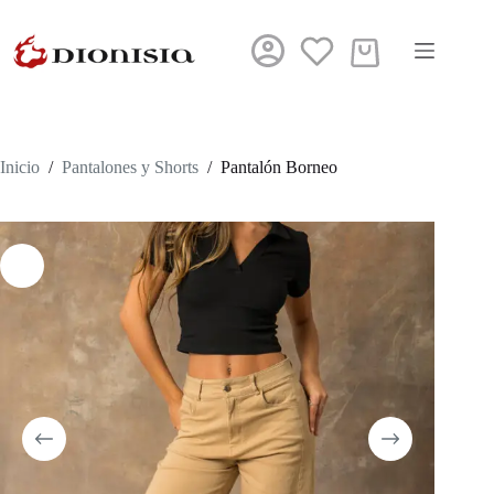
Saltar
al
contenido
Carro
de
compra
Inicio
/
Pantalones y Shorts
/
Pantalón Borneo