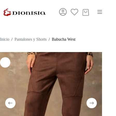
Saltar
al
contenido
Carro
de
compra
Inicio
/
Pantalones y Shorts
/
Babucha West