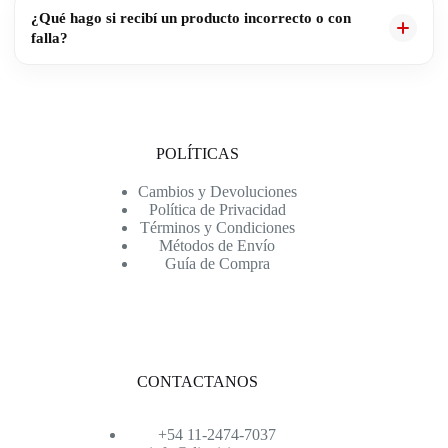
Si necesitás modificar o cancelar tu pedido, contactanos lo antes
¿Qué hago si recibí un producto incorrecto o con
posible. Si el pedido todavía no fue preparado o despachado, vamos
falla?
a intentar ayudarte con la modificación.
Si recibiste un producto incorrecto o con alguna falla, contactanos
indicando tu número de pedido y, si es posible, adjuntá fotos del
producto. Vamos a revisar el caso para darte una solución.
POLÍTICAS
Cambios y Devoluciones
Política de Privacidad
Términos y Condiciones
Métodos de Envío
Guía de Compra
CONTACTANOS
+54 11-2474-7037