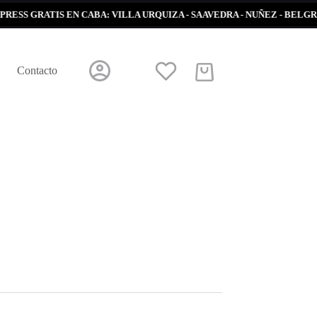
ATIS EN CABA: VILLA URQUIZA - SAAVEDRA - NUÑEZ - BELGRANO - 
Contacto
Carro
de
compra