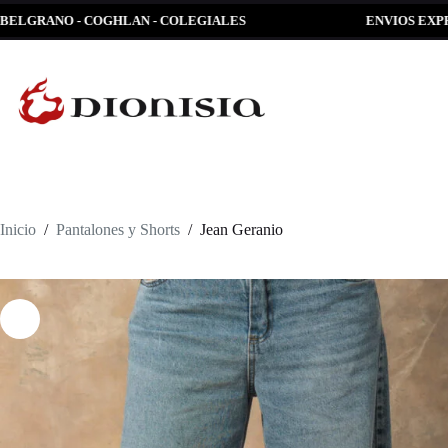
Saltar
ANO - COGHLAN - COLEGIALES
ENVIOS EXPRESS GRA
al
contenido
Inicio
/
Pantalones y Shorts
/
Jean Geranio