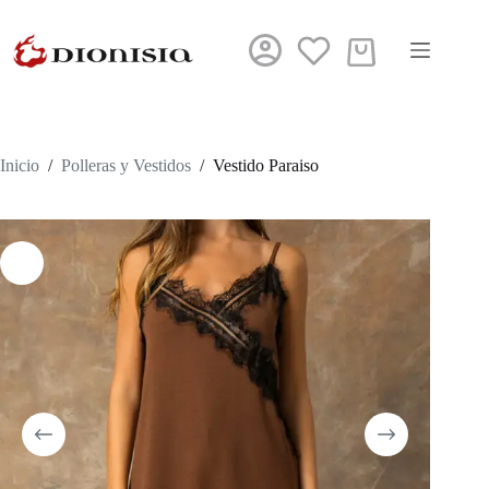
Saltar
al
contenido
Carro
de
compra
Inicio
/
Polleras y Vestidos
/
Vestido Paraiso