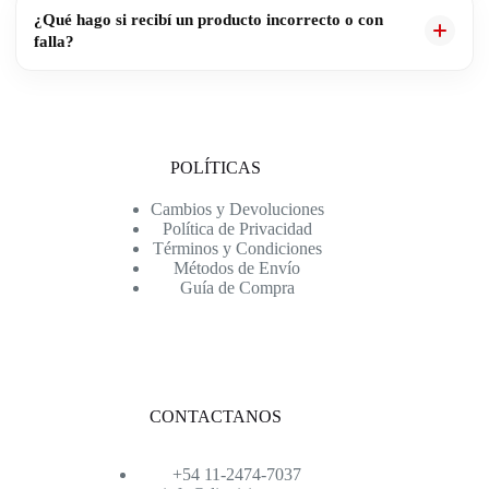
Si necesitás modificar o cancelar tu pedido, contactanos lo antes
¿Qué hago si recibí un producto incorrecto o con
posible. Si el pedido todavía no fue preparado o despachado, vamos
falla?
a intentar ayudarte con la modificación.
Si recibiste un producto incorrecto o con alguna falla, contactanos
indicando tu número de pedido y, si es posible, adjuntá fotos del
producto. Vamos a revisar el caso para darte una solución.
POLÍTICAS
Cambios y Devoluciones
Política de Privacidad
Términos y Condiciones
Métodos de Envío
Guía de Compra
CONTACTANOS
+54 11-2474-7037