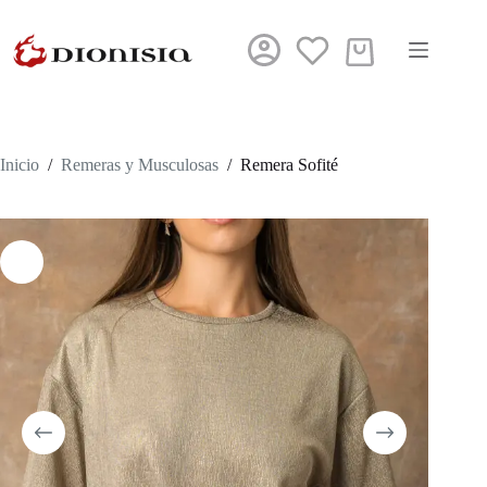
Saltar
al
contenido
Carro
de
compra
Inicio
/
Remeras y Musculosas
/
Remera Sofité